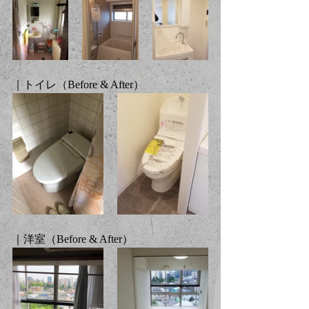
｜トイレ（Before & After）
｜洋室（Before & After）