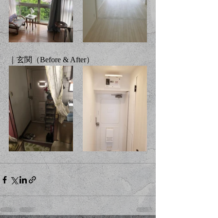
｜玄関（Before & After）