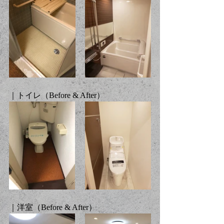
｜トイレ（Before & After）
｜洋室（Before & After）