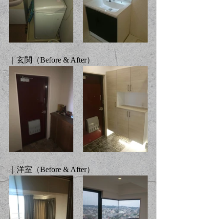
｜玄関（Before & After）
｜洋室（Before & After）