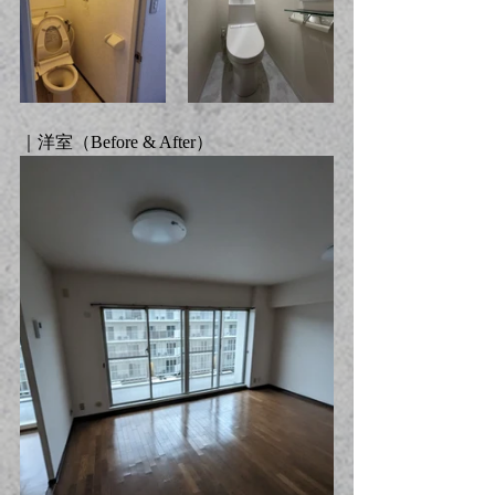
｜洋室（
Before & After
）