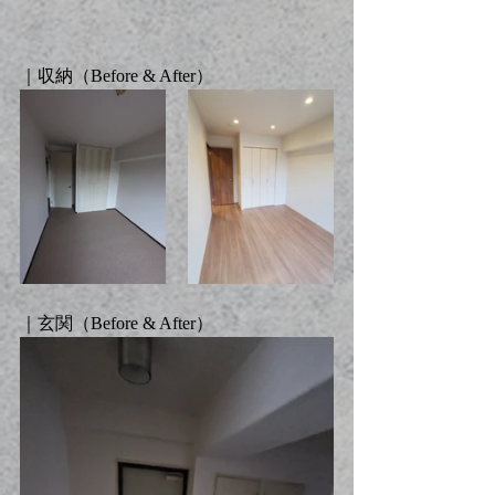
｜収納（
Before & After
）
｜玄関（
Before & After
）