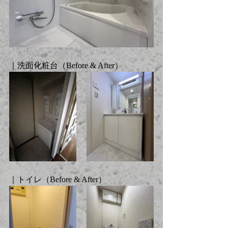
｜洗面化粧台（
Before & After
）
｜トイレ（
Before & After
）