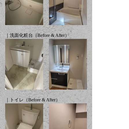
｜洗面化粧台（
Before & After
）
｜トイレ（
Before & After
）