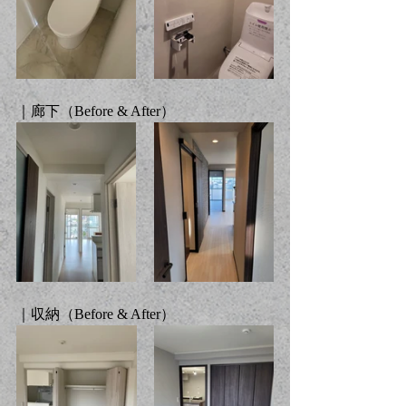
｜廊下（
Before & After
）
｜収納（
Before & After
）