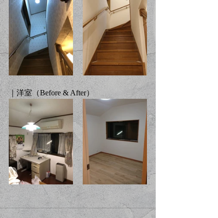
｜洋室（Before & After）