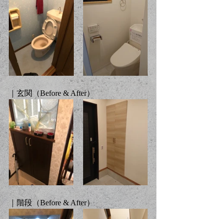
｜玄関（Before & After）
｜階段（Before & After）