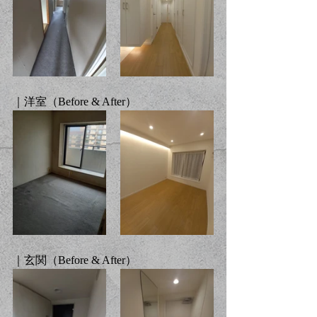
｜洋室（
Before & After
）
｜玄関（
Before & After
）