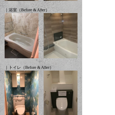
｜浴室（Before & After）
｜トイレ（Before & After）