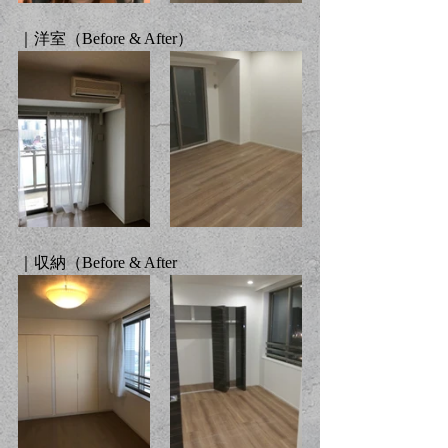
｜洋室（Before & After）
｜収納（Before & After