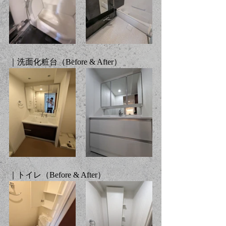
｜洗面化粧台（
Before & After
）
｜トイレ（
Before & After
）