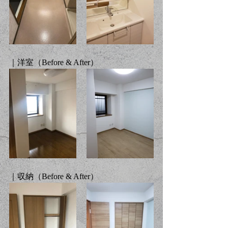
｜洋室（Before & After）
｜収納（Before & After）