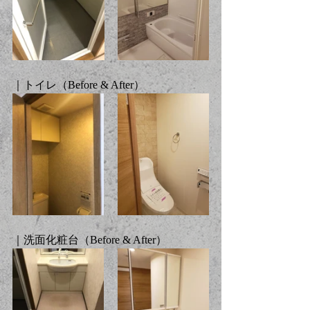
｜トイレ（Before & After）
｜洗面化粧台（Before & After）