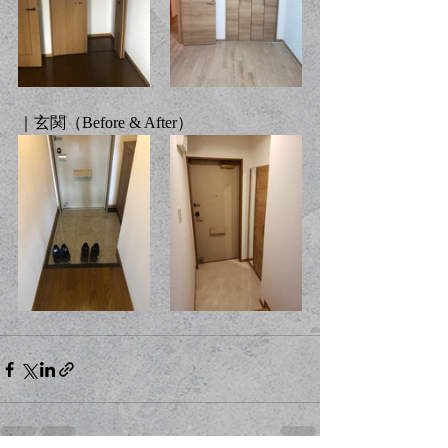
｜玄関（Before & After）