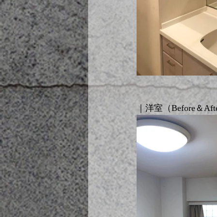
｜洋室（Before＆Aft