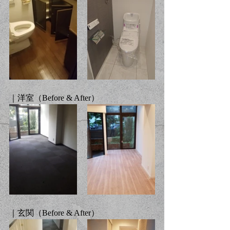
｜洋室（Before & After）
｜玄関（Before & After）